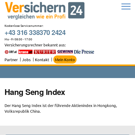
Zum
Inhalt
springen
Kostenlose Servicenummer:
+43 316 338370 2424
Mo - Fr 08:00 - 17:00
Versicherungsrechner bekannt aus:
Partner
Jobs
Kontakt
Mein Konto
Hang Seng Index
Der Hang Seng Index ist der führende Aktienindex in Hongkong,
Volksrepublik China.