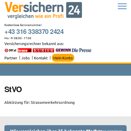
Zum
Inhalt
springen
Kostenlose Servicenummer:
+43 316 338370 2424
Mo - Fr 08:00 - 17:00
Versicherungsrechner bekannt aus:
Partner
Jobs
Kontakt
Mein Konto
StVO
Abkürzung für: Strassenverkehrsordnung
Wir vergleichen über 25 bekannte Marken
Alle Partner anzeigen