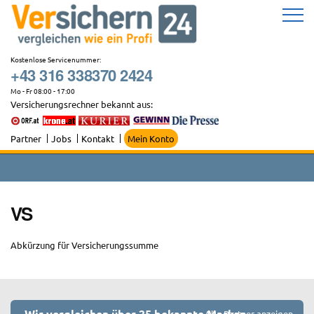
Zum
Inhalt
springen
Kostenlose Servicenummer:
+43 316 338370 2424
Mo - Fr 08:00 - 17:00
Versicherungsrechner bekannt aus:
Partner
Jobs
Kontakt
Mein Konto
VS
Abkürzung für Versicherungssumme
Wir vergleichen über 25 bekannte Marken
Alle Partner anzeigen