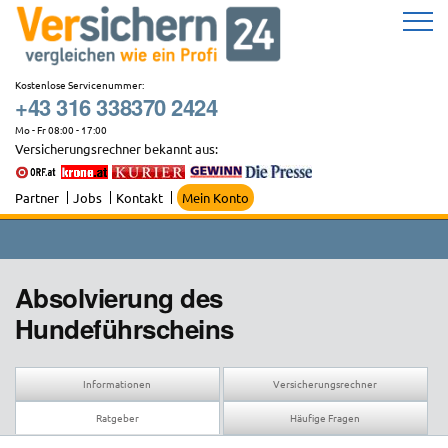
Zum
Inhalt
springen
Kostenlose Servicenummer:
+43 316 338370 2424
Mo - Fr 08:00 - 17:00
Versicherungsrechner bekannt aus:
Partner
Jobs
Kontakt
Mein Konto
Absolvierung des
Hundeführscheins
Informationen
Versicherungsrechner
Ratgeber
Häufige Fragen