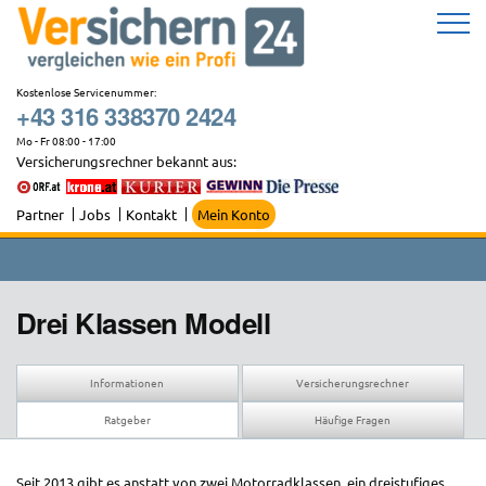
Zum
Inhalt
springen
Kostenlose Servicenummer:
+43 316 338370 2424
Mo - Fr 08:00 - 17:00
Versicherungsrechner bekannt aus:
Partner
Jobs
Kontakt
Mein Konto
Drei Klassen Modell
Informationen
Versicherungsrechner
Ratgeber
Häufige Fragen
Seit 2013 gibt es anstatt von zwei Motorradklassen, ein dreistufiges