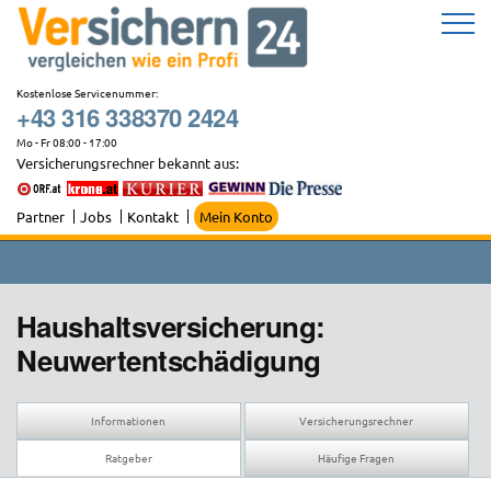
Zum
Inhalt
springen
Kostenlose Servicenummer:
+43 316 338370 2424
Mo - Fr 08:00 - 17:00
Versicherungsrechner bekannt aus:
Partner
Jobs
Kontakt
Mein Konto
Haushaltsversicherung:
Neuwertentschädigung
Informationen
Versicherungsrechner
Ratgeber
Häufige Fragen