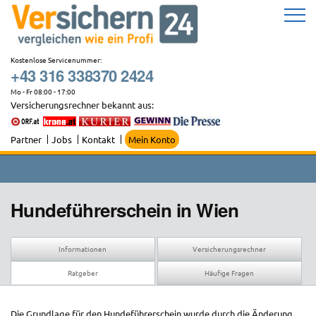
Zum
Inhalt
springen
Kostenlose Servicenummer:
+43 316 338370 2424
Mo - Fr 08:00 - 17:00
Versicherungsrechner bekannt aus:
Partner
Jobs
Kontakt
Mein Konto
Hundeführerschein in Wien
Informationen
Versicherungsrechner
Ratgeber
Häufige Fragen
Die Grundlage für den Hundeführerschein wurde durch die Änderung