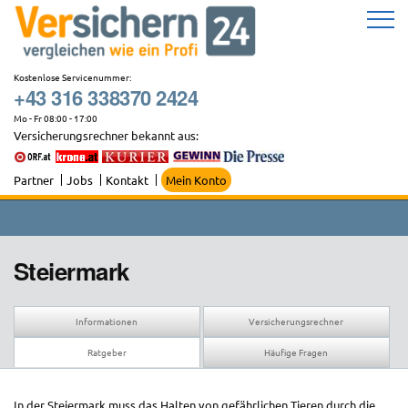
Zum
Inhalt
springen
Kostenlose Servicenummer:
+43 316 338370 2424
Mo - Fr 08:00 - 17:00
Versicherungsrechner bekannt aus:
Partner
Jobs
Kontakt
Mein Konto
Steiermark
Informationen
Versicherungsrechner
Ratgeber
Häufige Fragen
In der Steiermark muss das Halten von gefährlichen Tieren durch die