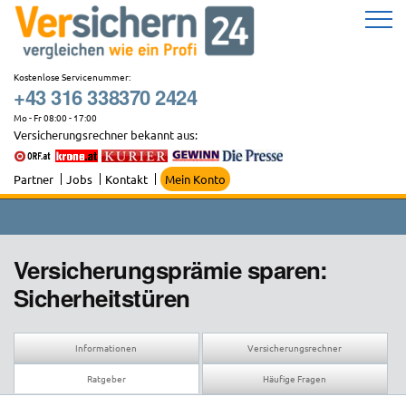
Zum
Inhalt
springen
Kostenlose Servicenummer:
+43 316 338370 2424
Mo - Fr 08:00 - 17:00
Versicherungsrechner bekannt aus:
Partner
Jobs
Kontakt
Mein Konto
Versicherungsprämie sparen:
Sicherheitstüren
Informationen
Versicherungsrechner
Ratgeber
Häufige Fragen