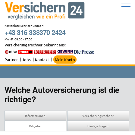
Zum
Inhalt
springen
Kostenlose Servicenummer:
+43 316 338370 2424
Mo - Fr 08:00 - 17:00
Versicherungsrechner bekannt aus:
Partner
Jobs
Kontakt
Mein Konto
Welche Autoversicherung ist die
richtige?
Informationen
Versicherungsrechner
Ratgeber
Häufige Fragen