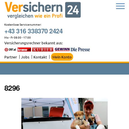
Zum
Inhalt
springen
Kostenlose Servicenummer:
+43 316 338370 2424
Mo - Fr 08:00 - 17:00
Versicherungsrechner bekannt aus:
Partner
Jobs
Kontakt
Mein Konto
8296