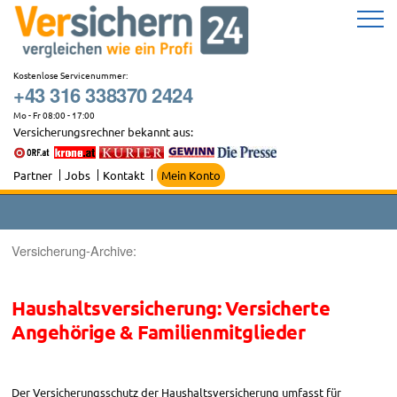
Zum
Inhalt
springen
Kostenlose Servicenummer:
+43 316 338370 2424
Mo - Fr 08:00 - 17:00
Versicherungsrechner bekannt aus:
Partner
Jobs
Kontakt
Mein Konto
Versicherung-Archive:
Haushaltsversicherung: Versicherte
Angehörige & Familienmitglieder
Der Versicherungsschutz der Haushaltsversicherung umfasst für