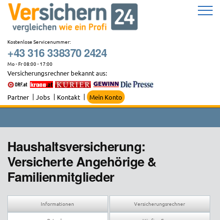
Zum
Inhalt
springen
Kostenlose Servicenummer:
+43 316 338370 2424
Mo - Fr 08:00 - 17:00
Versicherungsrechner bekannt aus:
Partner
Jobs
Kontakt
Mein Konto
Haushaltsversicherung:
Versicherte Angehörige &
Familienmitglieder
Informationen
Versicherungsrechner