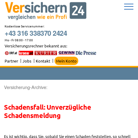
Zum
Inhalt
springen
Kostenlose Servicenummer:
+43 316 338370 2424
Mo - Fr 08:00 - 17:00
Versicherungsrechner bekannt aus:
Partner
Jobs
Kontakt
Mein Konto
Versicherung-Archive:
Schadensfall: Unverzügliche
Schadensmeldung
Es ist wichtig, dass Sie, sobald Sie einen Schaden feststellen, so schnell