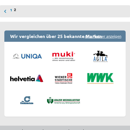
Seitennummerierung
1
2
der
Beiträge
Wir vergleichen über 25 bekannte Marken
Alle Partner anzeigen