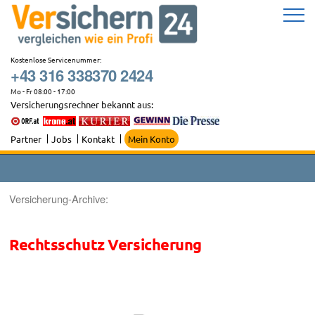
Zum
Inhalt
springen
Kostenlose Servicenummer:
+43 316 338370 2424
Mo - Fr 08:00 - 17:00
Versicherungsrechner bekannt aus:
Partner
Jobs
Kontakt
Mein Konto
Versicherung-Archive:
Rechtsschutz Versicherung