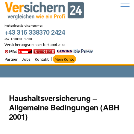
Zum
Inhalt
springen
Kostenlose Servicenummer:
+43 316 338370 2424
Mo - Fr 08:00 - 17:00
Versicherungsrechner bekannt aus:
Partner
Jobs
Kontakt
Mein Konto
Haushaltsversicherung –
Allgemeine Bedingungen (ABH
2001)