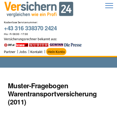
Zum
Inhalt
springen
Kostenlose Servicenummer:
+43 316 338370 2424
Mo - Fr 08:00 - 17:00
Versicherungsrechner bekannt aus:
Partner
Jobs
Kontakt
Mein Konto
Muster-Fragebogen
Warentransportversicherung
(2011)