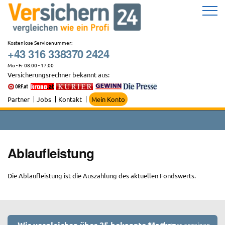
Zum
Inhalt
springen
Kostenlose Servicenummer:
+43 316 338370 2424
Mo - Fr 08:00 - 17:00
Versicherungsrechner bekannt aus:
Partner
Jobs
Kontakt
Mein Konto
Ablaufleistung
Die Ablaufleistung ist die Auszahlung des aktuellen Fondswerts.
Wir vergleichen über 25 bekannte Marken
Alle Partner anzeigen