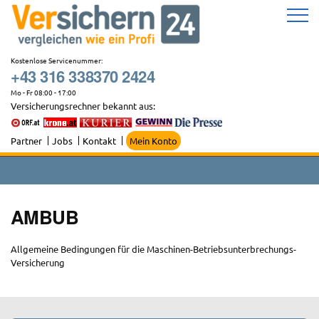
Zum
Inhalt
springen
Kostenlose Servicenummer:
+43 316 338370 2424
Mo - Fr 08:00 - 17:00
Versicherungsrechner bekannt aus:
Partner
Jobs
Kontakt
Mein Konto
AMBUB
Allgemeine Bedingungen für die Maschinen-Betriebsunterbrechungs-
Versicherung