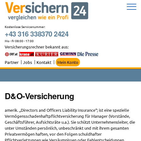
Zum
Inhalt
springen
Kostenlose Servicenummer:
+43 316 338370 2424
Mo - Fr 08:00 - 17:00
Versicherungsrechner bekannt aus:
Partner
Jobs
Kontakt
Mein Konto
D&O-Versicherung
amerik. „Directors and Officers Liability Insurance“; ist eine spezielle
Vermögensschadenhaftpflichtversicherung für Manager (Vorstände,
Geschäftsführer, Aufsichtsräte u.a.). Sie schützt Unternehmensleiter, die
unter Umständen persönlich, unbeschränkt und mit ihrem gesamten
Privatvermögen haften, vor den Folgen schuldhafter
Pflichtverletzungen wie Versäumnissen oder Fehlentscheidungen.