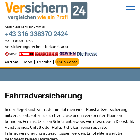
Zum
Inhalt
springen
Kostenlose Servicenummer:
+43 316 338370 2424
Mo - Fr 08:00 - 17:00
Versicherungsrechner bekannt aus:
Partner
Jobs
Kontakt
Mein Konto
Fahrradversicherung
In der Regel sind Fahrräder im Rahmen einer Haushaltsversicherung
mitversichert, sofern sie sich zuhause und in versperrten Räumen
befinden. Für zusätzlichen Schutz unterwegs wie etwa gegen Diebstahl,
Vandalismus, Unfall oder Haftpflicht kann eine separate
Fahrradversicherung abgeschlossen werden. Empfehlenswert bei
besonders teuren Fahrrädern.