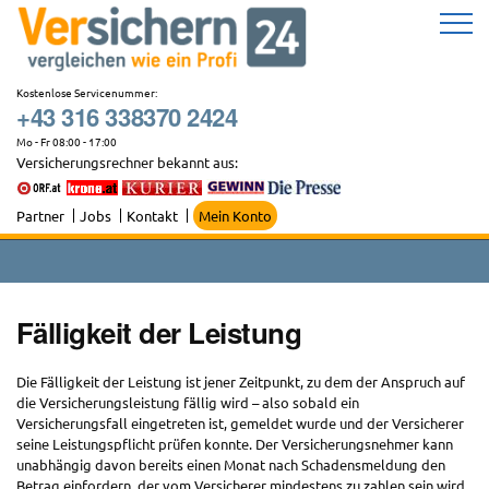
Zum
Inhalt
springen
Kostenlose Servicenummer:
+43 316 338370 2424
Mo - Fr 08:00 - 17:00
Versicherungsrechner bekannt aus:
Partner
Jobs
Kontakt
Mein Konto
Fälligkeit der Leistung
Die Fälligkeit der Leistung ist jener Zeitpunkt, zu dem der Anspruch auf
die Versicherungsleistung fällig wird – also sobald ein
Versicherungsfall eingetreten ist, gemeldet wurde und der Versicherer
seine Leistungspflicht prüfen konnte. Der Versicherungsnehmer kann
unabhängig davon bereits einen Monat nach Schadensmeldung den
Betrag einfordern, der vom Versicherer mindestens zu zahlen sein wird,