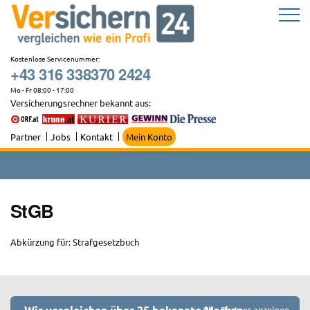
Zum
Inhalt
springen
Kostenlose Servicenummer:
+43 316 338370 2424
Mo - Fr 08:00 - 17:00
Versicherungsrechner bekannt aus:
Partner
Jobs
Kontakt
Mein Konto
StGB
Abkürzung für: Strafgesetzbuch
Wir vergleichen über 25 bekannte Marken
Alle Partner anzeigen