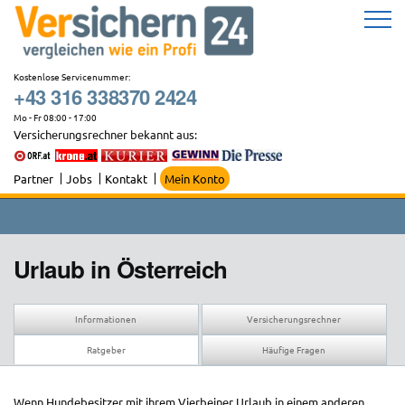
Zum
Inhalt
springen
Kostenlose Servicenummer:
+43 316 338370 2424
Mo - Fr 08:00 - 17:00
Versicherungsrechner bekannt aus:
Partner
Jobs
Kontakt
Mein Konto
Urlaub in Österreich
Informationen
Versicherungsrechner
Ratgeber
Häufige Fragen
Wenn Hundebesitzer mit ihrem Vierbeiner Urlaub in einem anderen