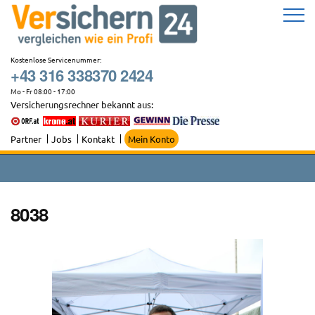
Zum
Inhalt
springen
Kostenlose Servicenummer:
+43 316 338370 2424
Mo - Fr 08:00 - 17:00
Versicherungsrechner bekannt aus:
Partner
Jobs
Kontakt
Mein Konto
8038