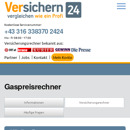
Zum
Inhalt
springen
Kostenlose Servicenummer:
+43 316 338370 2424
Mo - Fr 08:00 - 17:00
Versicherungsrechner bekannt aus:
Partner
Jobs
Kontakt
Mein Konto
Gaspreisrechner
Informationen
Versicherungsrechner
Häufige Fragen