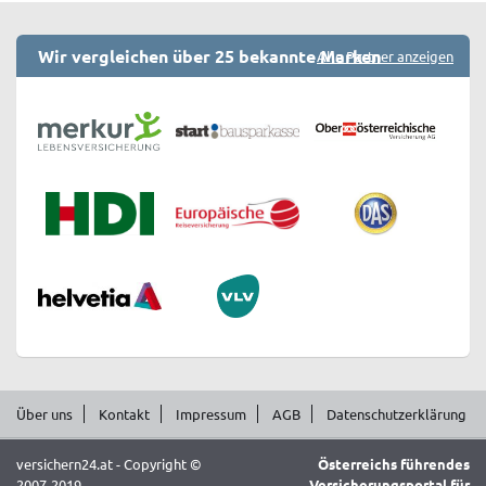
Wir vergleichen über 25 bekannte Marken
Alle Partner anzeigen
Über uns
Kontakt
Impressum
AGB
Datenschutzerklärung
versichern24.at - Copyright ©
Österreichs führendes
2007-2019
Versicherungsportal für