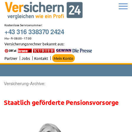
Zum
Inhalt
springen
Kostenlose Servicenummer:
+43 316 338370 2424
Mo - Fr 08:00 - 17:00
Versicherungsrechner bekannt aus:
Partner
Jobs
Kontakt
Mein Konto
Versicherung-Archive:
Staatlich geförderte Pensionsvorsorge