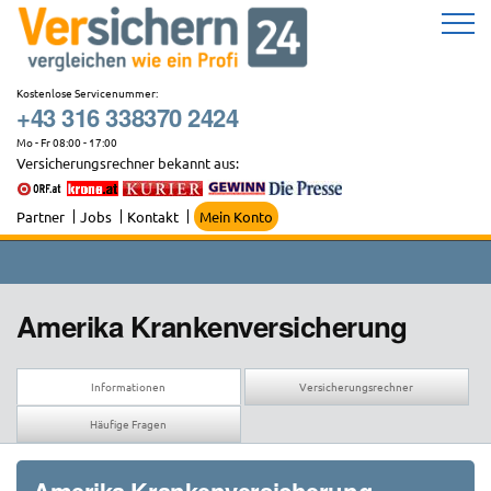
Zum
Inhalt
springen
Kostenlose Servicenummer:
+43 316 338370 2424
Mo - Fr 08:00 - 17:00
Versicherungsrechner bekannt aus:
Partner
Jobs
Kontakt
Mein Konto
Amerika Krankenversicherung
Informationen
Versicherungsrechner
Häufige Fragen
Amerika Krankenversicherung