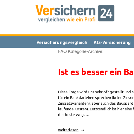
Zum
Inhalt
springen
Versicherungsvergleich
Kfz-Versicherung
FAQ Kategorie-Archive:
Ist es besser ein 
Diese Frage wird uns sehr oft gestellt und s
für ein Bankdarlehen sprechen (keine Zinsu
Zinssatzvarianten), aber auch das Bausparda
laufende Kosten). Letztendlich ist hier ei
der beste Weg, …
„Ist
weiterlesen