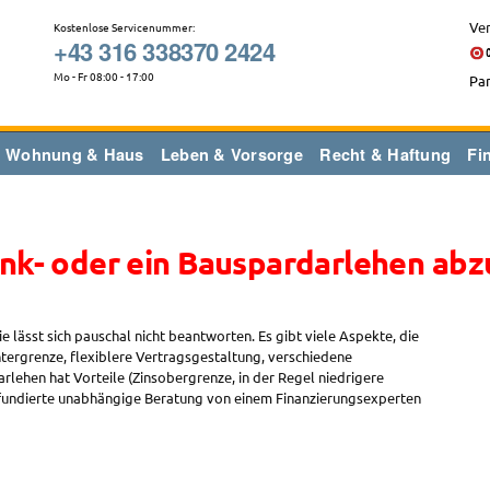
Ver
Kostenlose Servicenummer:
+43 316 338370 2424
Mo - Fr 08:00 - 17:00
Par
Wohnung & Haus
Leben & Vorsorge
Recht & Haftung
Fi
Bank- oder ein Bauspardarlehen ab
ie lässt sich pauschal nicht beantworten. Es gibt viele Aspekte, die
ntergrenze, flexiblere Vertragsgestaltung, verschiedene
rlehen hat Vorteile (Zinsobergrenze, in der Regel niedrigere
ne fundierte unabhängige Beratung von einem Finanzierungsexperten