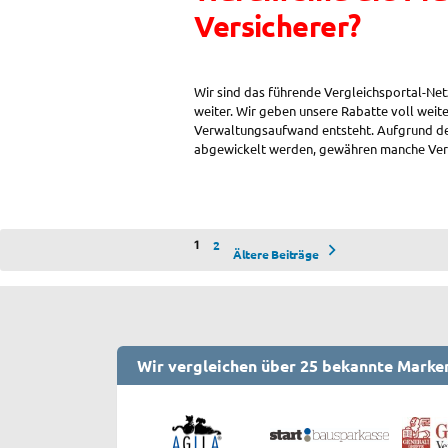
Versicherer?
Wir sind das führende Vergleichsportal-Net
weiter. Wir geben unsere Rabatte voll weit
Verwaltungsaufwand entsteht. Aufgrund de
abgewickelt werden, gewähren manche Vers
Seitennummerierung
2
1
Ältere Beiträge
der
Beiträge
Wir vergleichen über 25 bekannte Marke