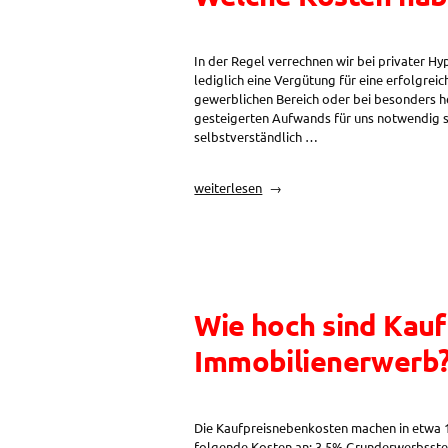
In der Regel verrechnen wir bei privater H
lediglich eine Vergütung für eine erfolgrei
gewerblichen Bereich oder bei besonders h
gesteigerten Aufwands für uns notwendig se
selbstverständlich …
„Welche
weiterlesen
Kosten
habe
ich
bei
einer
Finanzierung
Wie hoch sind Kau
über
Versichern24?“
Immobilienerwerb
Die Kaufpreisnebenkosten machen in etwa 10
folgende Kosten an: 3,5% Grunderwerbsste