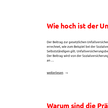
hat
es
ein
Darlehen
ohne
Wie hoch ist der U
Grundbuch
abzuschließen?“
Der Beitrag zur gesetzlichen Unfallversich
errechnet, wie zum Beispiel bei der Sozialve
Selbstständigen gilt. Unfallversicherungsbei
Der Beitrag wird von der Sozialversicherun
an …
„Wie
weiterlesen
hoch
ist
der
Unfallversicherungs-
Beitrag
für
Warum sind die Prä
Selbstständige?“