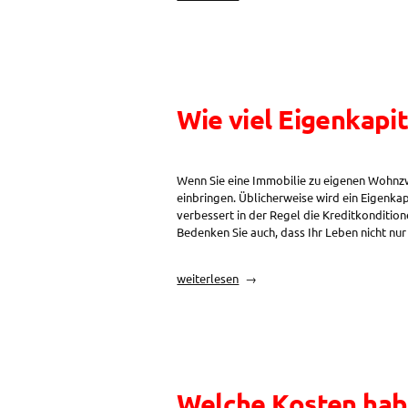
es
besser
einen
Fixzinssatz
oder
einen
Wie viel Eigenkapit
variablen
Zinssatz
zu
vereinbaren?“
Wenn Sie eine Immobilie zu eigenen Wohnzw
einbringen. Üblicherweise wird ein Eigenkap
verbessert in der Regel die Kreditkonditio
Bedenken Sie auch, dass Ihr Leben nicht nu
„Wie
weiterlesen
viel
Eigenkapital
benötige
ich?“
Welche Kosten habe