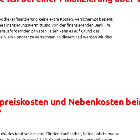
ypothekarfinanzierung keine extra Kosten. Versichern24 bezieht
che Finanzierungsvermittlung von der finanzierenden Bank. Im
erausfordernden privaten Fällen kann es auf Grund des
in, ein Honorar zu verrechnen. In diesem Fall werden wir dies
fpreiskosten und Nebenkosten be
?
% des Kaufpreises aus. Für den Kauf selbst, fallen üblicherweise
uer (des Kaufpreises) 1,1% Grundbucheintragungsgebühr (des