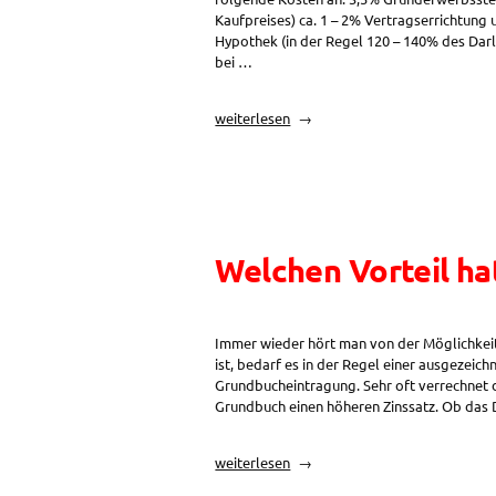
Kaufpreises) ca. 1 – 2% Vertragserrichtung
Hypothek (in der Regel 120 – 140% des Dar
bei …
„Wie
weiterlesen
hoch
sind
Kaufpreiskosten
und
Nebenkosten
beim
Welchen Vorteil ha
Immobilienerwerb?“
Immer wieder hört man von der Möglichkeit
ist, bedarf es in der Regel einer ausgezeich
Grundbucheintragung. Sehr oft verrechnet d
Grundbuch einen höheren Zinssatz. Ob das
„Welchen
weiterlesen
Vorteil