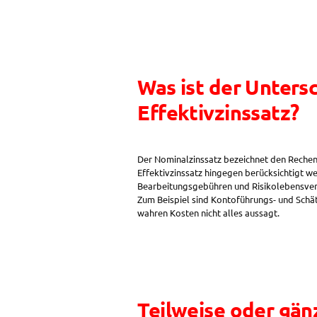
es
besser
ein
Bank-
oder
ein
Was ist der Unters
Bauspardarlehen
abzuschließen?“
Effektivzinssatz?
Der Nominalzinssatz bezeichnet den Rechen
Effektivzinssatz hingegen berücksichtigt we
Bearbeitungsgebühren und Risikolebensversi
Zum Beispiel sind Kontoführungs- und Schät
wahren Kosten nicht alles aussagt.
Teilweise oder gän