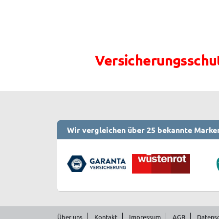
Teilkasko:
Vandalismusversicherung“
Versicherungsschut
Wir vergleichen über 25 bekannte Marke
Über uns
Kontakt
Impressum
AGB
Datens