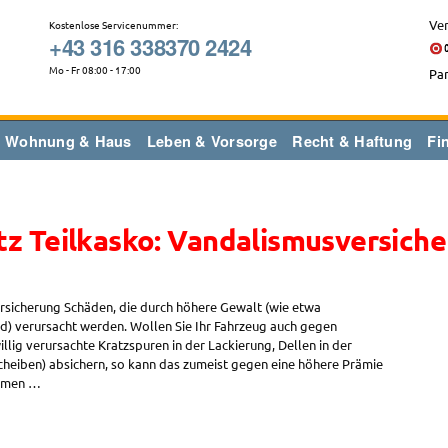
Ver
Kostenlose Servicenummer:
+43 316 338370 2424
Mo - Fr 08:00 - 17:00
Par
Wohnung & Haus
Leben & Vorsorge
Recht & Haftung
Fi
z Teilkasko: Vandalismusversich
rsicherung Schäden, die durch höhere Gewalt (wie etwa
d) verursacht werden. Wollen Sie Ihr Fahrzeug auch gegen
lig verursachte Kratzspuren in der Lackierung, Dellen in der
eiben) absichern, so kann das zumeist gegen eine höhere Prämie
ommen …