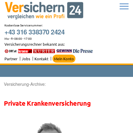
Zum
Inhalt
springen
Kostenlose Servicenummer:
+43 316 338370 2424
Mo - Fr 08:00 - 17:00
Versicherungsrechner bekannt aus:
Partner
Jobs
Kontakt
Mein Konto
Versicherung-Archive:
Private Krankenversicherung