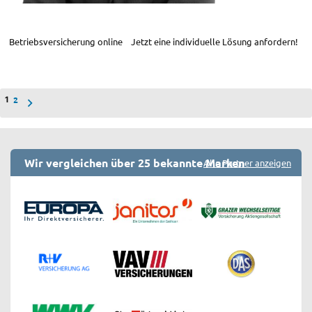
Betriebsversicherung online Jetzt eine individuelle Lösung anfordern!
Seitennummerierung
2
1
der
Beiträge
Wir vergleichen über 25 bekannte Marken
Alle Partner anzeigen