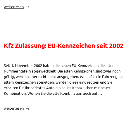
„Kfz-
weiterlesen
Versicherung:
Vorschadenbesichtigung
bei
der
Kasko“
Kfz Zulassung: EU-Kennzeichen seit 2002
Seit 1. November 2002 haben die neuen EU-Kennzeichen die alten
Nummerntafeln abgewechselt. Die alten Kennzeichen sind zwar noch
gültig, werden aber nicht mehr ausgegeben. Wenn Sie ein Fahrzeug mit
altem Kennzeichen abmelden, werden diese eingezogen und Sie
erhalten für Ihr nächstes Auto ein neues Kennzeichen mit neuer
Kombination. Wollen Sie die alte Kombination auch auf …
„Kfz
weiterlesen
Zulassung:
EU-
Kennzeichen
seit