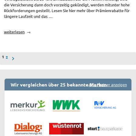
die Versicherung dann doch vorzeitig gekündigt, werden mitunter hohe
Rückforderungen gestellt. Lesen Sie hier mehr über Prämienrabatte für
längere Laufzeit und das …
„Versicherungsprämie
weiterlesen
sparen:
Längere
Vertragslaufzeiten“
Seitennummerierung
2
1
der
Beiträge
Wir vergleichen über 25 bekannte Marken
Alle Partner anzeigen