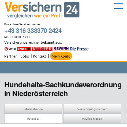
Zum
Inhalt
springen
Kostenlose Servicenummer:
+43 316 338370 2424
Mo - Fr 08:00 - 17:00
Versicherungsrechner bekannt aus:
Partner
Jobs
Kontakt
Mein Konto
Hundehalte-Sachkundeverordnung
in Niederösterreich
Informationen
Versicherungsrechner
Ratgeber
Häufige Fragen