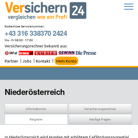
Zum
Inhalt
springen
Kostenlose Servicenummer:
+43 316 338370 2424
Mo - Fr 08:00 - 17:00
Versicherungsrechner bekannt aus:
Partner
Jobs
Kontakt
Mein Konto
Niederösterreich
Informationen
Versicherungsrechner
Ratgeber
Häufige Fragen
In Niederösterreich wird Hunden mit erhöhtem Gefährdungspotential