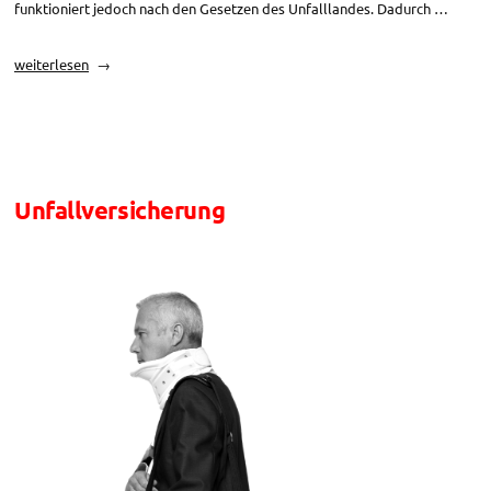
funktioniert jedoch nach den Gesetzen des Unfalllandes. Dadurch …
„Schadensleistungen
weiterlesen
bei
einem
Unfall
im
Ausland“
Unfallversicherung