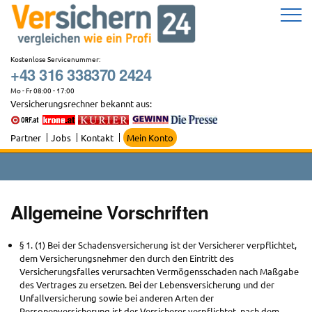
Zum
Inhalt
springen
Kostenlose Servicenummer:
+43 316 338370 2424
Mo - Fr 08:00 - 17:00
Versicherungsrechner bekannt aus:
Partner
Jobs
Kontakt
Mein Konto
Allgemeine Vorschriften
§ 1. (1) Bei der Schadensversicherung ist der Versicherer verpflichtet,
dem Versicherungsnehmer den durch den Eintritt des
Versicherungsfalles verursachten Vermögensschaden nach Maßgabe
des Vertrages zu ersetzen. Bei der Lebensversicherung und der
Unfallversicherung sowie bei anderen Arten der
Personenversicherung ist der Versicherer verpflichtet, nach dem