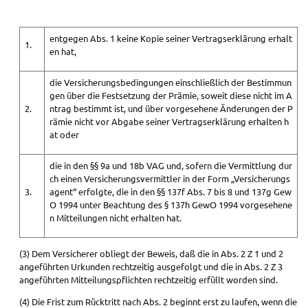
entgegen Abs. 1 keine Kopie seiner Vertragserklärung erhalt
1.
en hat,
die Versicherungsbedingungen einschließlich der Bestimmun
gen über die Festsetzung der Prämie, soweit diese nicht im A
2.
ntrag bestimmt ist, und über vorgesehene Änderungen der P
rämie nicht vor Abgabe seiner Vertragserklärung erhalten h
at oder
die in den §§ 9a und 18b VAG und, sofern die Vermittlung dur
ch einen Versicherungsvermittler in der Form „Versicherungs
3.
agent“ erfolgte, die in den §§ 137f Abs. 7 bis 8 und 137g Gew
O 1994 unter Beachtung des § 137h GewO 1994 vorgesehene
n Mitteilungen nicht erhalten hat.
(3) Dem Versicherer obliegt der Beweis, daß die in Abs. 2 Z 1 und 2
angeführten Urkunden rechtzeitig ausgefolgt und die in Abs. 2 Z 3
angeführten Mitteilungspflichten rechtzeitig erfüllt worden sind.
(4) Die Frist zum Rücktritt nach Abs. 2 beginnt erst zu laufen, wenn die